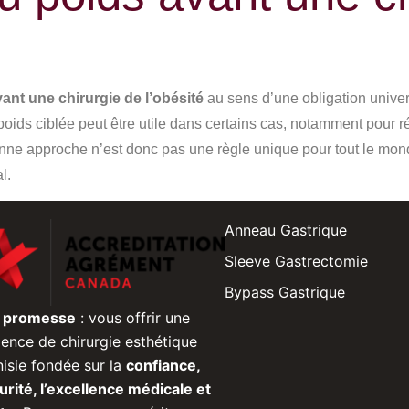
ant une chirurgie de l’obésité
au sens d’une obligation univer
oids ciblée peut être utile dans certains cas, notamment pour rédu
ne approche n’est donc pas une règle unique pour tout le mond
l.
Anneau Gastrique
Sleeve Gastrectomie
Bypass Gastrique
e promesse
: vous offrir une
ience de chirurgie esthétique
isie fondée sur la
confiance,
urité, l’excellence médicale et