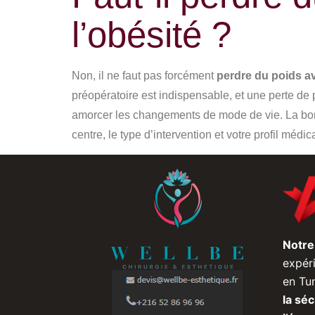
l’obésité ?
Non, il ne faut pas forcément
perdre du poids av
préopératoire est indispensable, et une perte de p
amorcer les changements de mode de vie. La bon
centre, le type d’intervention et votre profil médica
Notr
expér
en Tun
la séc