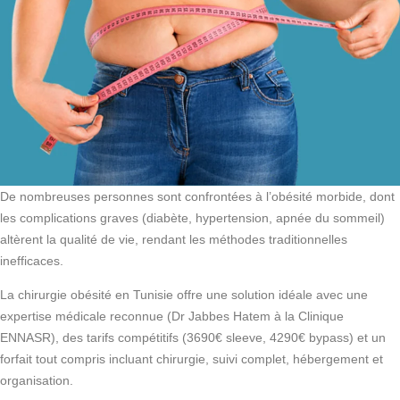
De nombreuses personnes sont confrontées à l’obésité morbide, dont
les complications graves (diabète, hypertension, apnée du sommeil)
altèrent la qualité de vie, rendant les méthodes traditionnelles
inefficaces.
La chirurgie obésité en Tunisie offre une solution idéale avec une
expertise médicale reconnue (Dr Jabbes Hatem à la Clinique
ENNASR), des tarifs compétitifs (3690€ sleeve, 4290€ bypass) et un
forfait tout compris incluant chirurgie, suivi complet, hébergement et
organisation.