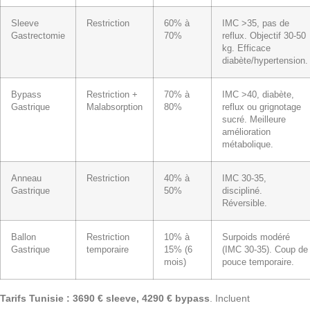
Sleeve
Restriction
60% à
IMC >35, pas de
Gastrectomie
70%
reflux. Objectif 30-50
kg. Efficace
diabète/hypertension.
Bypass
Restriction +
70% à
IMC >40, diabète,
Gastrique
Malabsorption
80%
reflux ou grignotage
sucré. Meilleure
amélioration
métabolique.
Anneau
Restriction
40% à
IMC 30-35,
Gastrique
50%
discipliné.
Réversible.
Ballon
Restriction
10% à
Surpoids modéré
Gastrique
temporaire
15% (6
(IMC 30-35). Coup de
mois)
pouce temporaire.
Tarifs Tunisie : 3690 € sleeve, 4290 € bypass
. Incluent